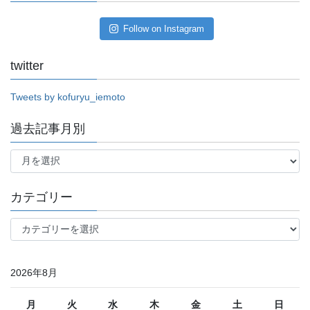
Follow on Instagram
twitter
Tweets by kofuryu_iemoto
過去記事月別
過
去
記
事
カテゴリー
月
別
カ
テ
ゴ
リ
2026年8月
ー
月
火
水
木
金
土
日