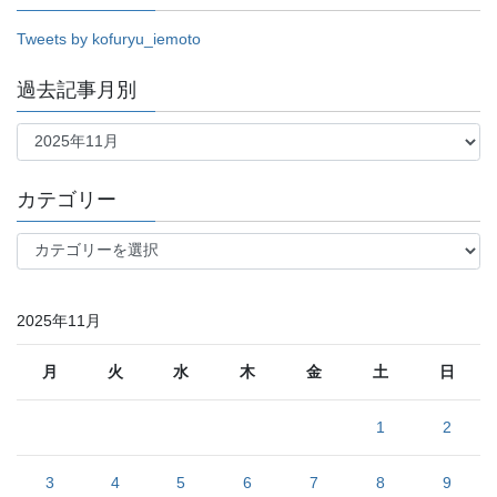
Tweets by kofuryu_iemoto
過去記事月別
過
去
記
事
カテゴリー
月
別
カ
テ
ゴ
リ
2025年11月
ー
月
火
水
木
金
土
日
1
2
3
4
5
6
7
8
9