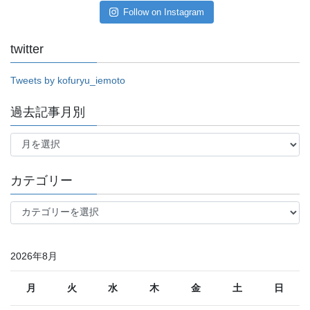
Follow on Instagram
twitter
Tweets by kofuryu_iemoto
過去記事月別
過
去
記
事
カテゴリー
月
別
カ
テ
ゴ
リ
2026年8月
ー
月
火
水
木
金
土
日