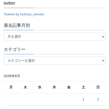
twitter
Tweets by kofuryu_iemoto
過去記事月別
過
去
記
事
カテゴリー
月
別
カ
テ
ゴ
リ
2026年8月
ー
月
火
水
木
金
土
日
1
2