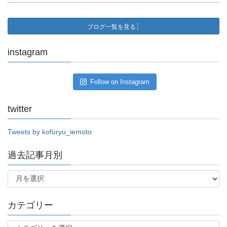
ブログ一覧を見る
instagram
Follow on Instagram
twitter
Tweets by kofuryu_iemoto
過去記事月別
過
去
記
事
カテゴリー
月
別
カ