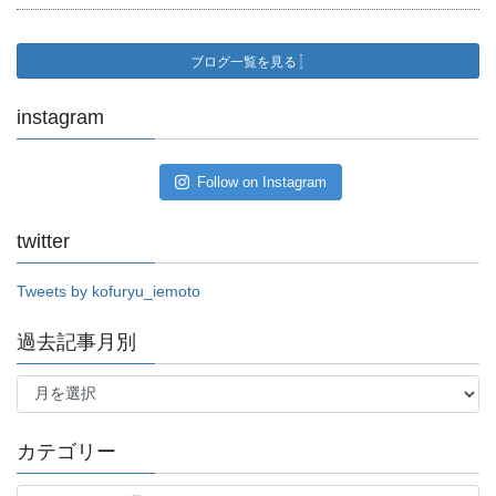
ブログ一覧を見る
instagram
Follow on Instagram
twitter
Tweets by kofuryu_iemoto
過去記事月別
過
去
記
事
カテゴリー
月
別
カ