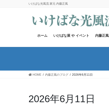
コ
ナ
いけばな光風流 家元 内藤正風
ン
ビ
テ
ゲ
ン
ー
ツ
シ
へ
ョ
ホーム
いけばな展 や イベント
内藤正風
ス
ン
キ
に
ッ
移
プ
動
HOME
内藤正風のブログ
2026年6月11日
2026年6月11日