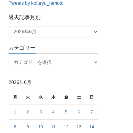
Tweets by kofuryu_iemoto
過去記事月別
過
去
記
カテゴリー
事
月
カ
別
テ
ゴ
リ
2026年6月
ー
月
火
水
木
金
土
日
1
2
3
4
5
6
7
8
9
10
11
12
13
14