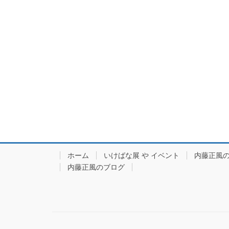
ホーム
いけばな展 や イベント
内藤正風
内藤正風のブログ