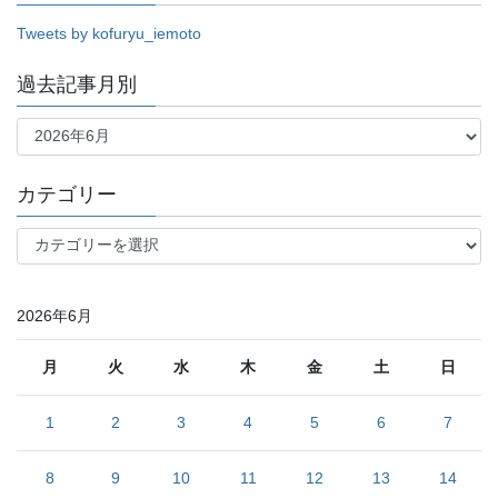
Tweets by kofuryu_iemoto
過去記事月別
過
去
記
事
カテゴリー
月
別
カ
テ
ゴ
リ
2026年6月
ー
月
火
水
木
金
土
日
1
2
3
4
5
6
7
8
9
10
11
12
13
14