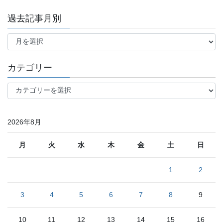
過去記事月別
過
去
記
事
カテゴリー
月
別
カ
テ
ゴ
リ
2026年8月
ー
月
火
水
木
金
土
日
1
2
3
4
5
6
7
8
9
10
11
12
13
14
15
16