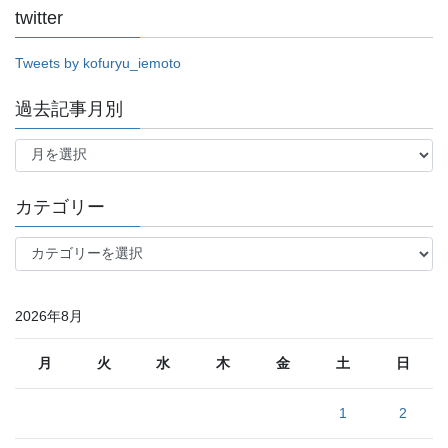
twitter
Tweets by kofuryu_iemoto
過去記事月別
過
去
記
事
カテゴリー
月
別
カ
テ
ゴ
リ
2026年8月
ー
月
火
水
木
金
土
日
1
2