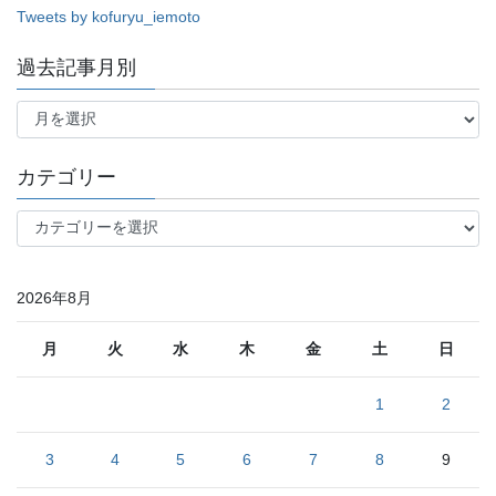
Tweets by kofuryu_iemoto
過去記事月別
過
去
記
事
カテゴリー
月
別
カ
テ
ゴ
リ
2026年8月
ー
月
火
水
木
金
土
日
1
2
3
4
5
6
7
8
9