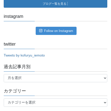
ブログ一覧を見る
instagram
Follow on Instagram
twitter
Tweets by kofuryu_iemoto
過去記事月別
過
去
記
事
カテゴリー
月
別
カ
テ