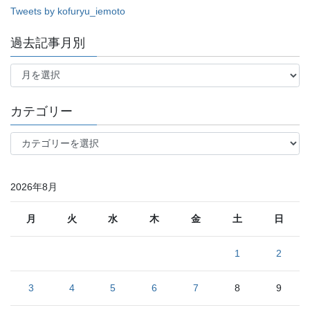
Tweets by kofuryu_iemoto
過去記事月別
過
去
記
事
カテゴリー
月
別
カ
テ
ゴ
リ
2026年8月
ー
月
火
水
木
金
土
日
1
2
3
4
5
6
7
8
9