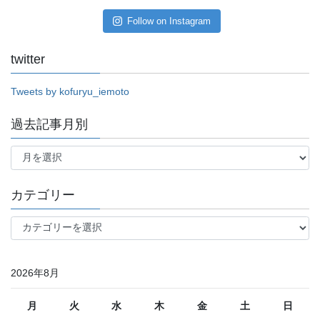
Follow on Instagram
twitter
Tweets by kofuryu_iemoto
過去記事月別
過
去
記
事
カテゴリー
月
別
カ
テ
ゴ
リ
2026年8月
ー
月
火
水
木
金
土
日