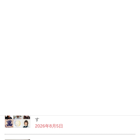
お花を生けるという事は、幸せを生み出すという事。あなたの生
活に幸せな物語を生み出すお手伝いをする、これが「いけばな」
なんです。私の周りで幸せ物語が日々増殖中です。
最近の投稿
「お盆のお花」から思う、仏前や神前にお花を飾
ったり手向けるという事の本当の意味
2026年8月6日
YOROZU salonまで3日になりました。7人の出店
者の皆様の紹介と交流会のご案内をさせて頂きま
す
2026年8月5日