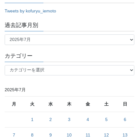
Tweets by kofuryu_iemoto
過去記事月別
過
去
記
事
カテゴリー
月
別
カ
テ
ゴ
リ
2025年7月
ー
月
火
水
木
金
土
日
1
2
3
4
5
6
7
8
9
10
11
12
13