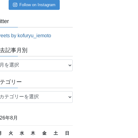
Follow on Instagram
itter
eets by kofuryu_iemoto
去記事月別
テゴリー
026年8月
月
火
水
木
金
土
日