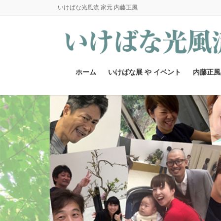
コ
ナ
いけばな光風流 家元 内藤正風
ン
ビ
テ
ゲ
ン
ー
ツ
シ
へ
ョ
ホーム
いけばな展 や イベント
内藤正風
ス
ン
キ
に
ッ
移
プ
動