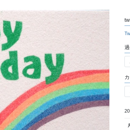
tw
Tw
過
過
去
記
カ
事
月
カ
別
テ
ゴ
リ
2
ー