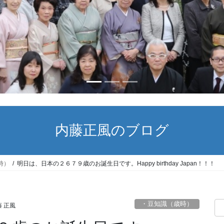
内藤正風のブログ
時）
明日は、日本の２６７９歳のお誕生日です。Happy birthday Japan！！！
・豆知識（歳時）
 正風