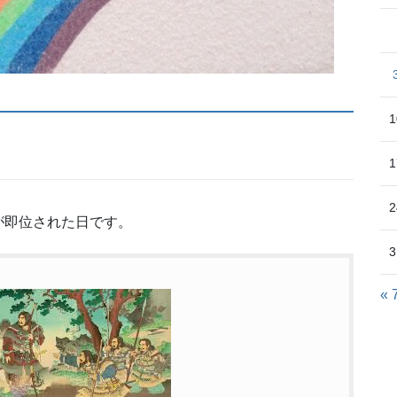
1
1
2
が即位された日です。
3
« 