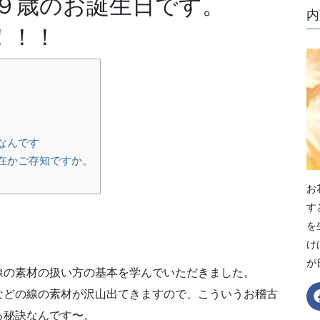
９歳のお誕生日です。
内
an！！！
なんです
在かご存知ですか。
お
す
を
け
が
線の素材の扱い方の基本を学んでいただきました。
などの線の素材が沢山出てきますので、こういうお稽古
る秘訣なんです〜。