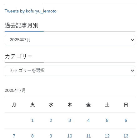
Tweets by kofuryu_iemoto
過去記事月別
過
去
記
事
カテゴリー
月
別
カ
テ
ゴ
リ
2025年7月
ー
月
火
水
木
金
土
日
1
2
3
4
5
6
7
8
9
10
11
12
13