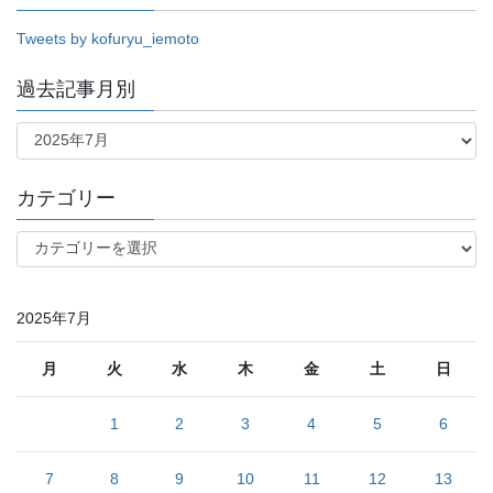
Tweets by kofuryu_iemoto
過去記事月別
過
去
記
事
カテゴリー
月
別
カ
テ
ゴ
リ
2025年7月
ー
月
火
水
木
金
土
日
1
2
3
4
5
6
7
8
9
10
11
12
13