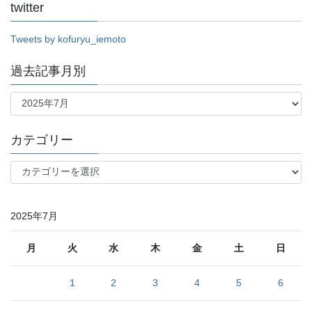
twitter
Tweets by kofuryu_iemoto
過去記事月別
過
去
記
事
カテゴリー
月
別
カ
テ
ゴ
リ
2025年7月
ー
月
火
水
木
金
土
日
1
2
3
4
5
6