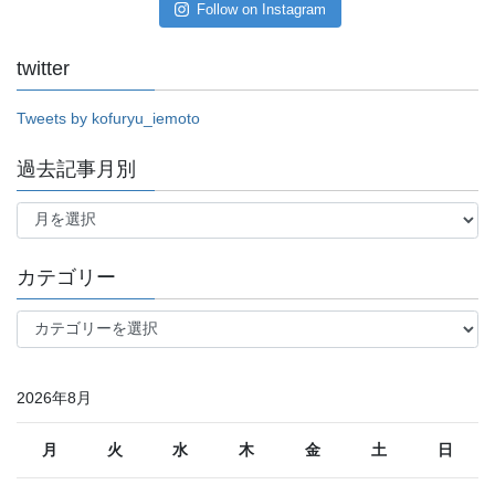
Follow on Instagram
twitter
Tweets by kofuryu_iemoto
過去記事月別
過
去
記
事
カテゴリー
月
別
カ
テ
ゴ
リ
2026年8月
ー
月
火
水
木
金
土
日