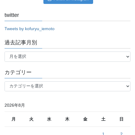
twitter
Tweets by kofuryu_iemoto
過去記事月別
過
去
記
事
カテゴリー
月
別
カ
テ
ゴ
リ
2026年8月
ー
月
火
水
木
金
土
日
1
2