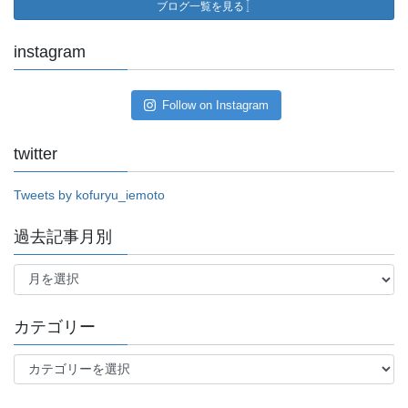
ブログ一覧を見る
instagram
Follow on Instagram
twitter
Tweets by kofuryu_iemoto
過去記事月別
過
去
記
事
カテゴリー
月
別
カ
テ
ゴ