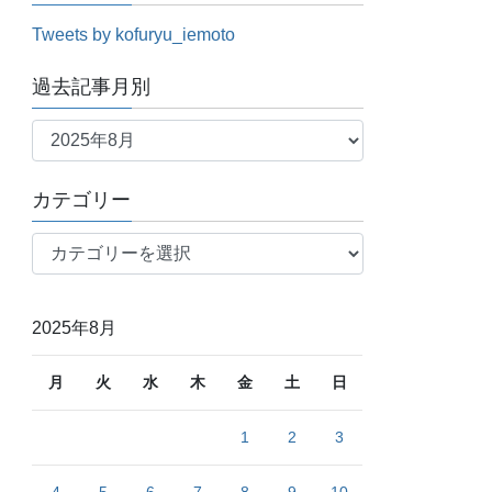
Tweets by kofuryu_iemoto
過去記事月別
過
去
記
カテゴリー
事
月
カ
別
テ
ゴ
リ
2025年8月
ー
月
火
水
木
金
土
日
1
2
3