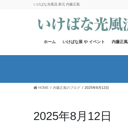
コ
ナ
いけばな光風流 家元 内藤正風
ン
ビ
テ
ゲ
ン
ー
ツ
シ
へ
ョ
ホーム
いけばな展 や イベント
内藤正風
ス
ン
キ
に
ッ
移
プ
動
HOME
内藤正風のブログ
2025年8月12日
2025年8月12日