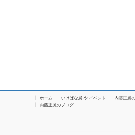
ホーム
いけばな展 や イベント
内藤正風
内藤正風のブログ