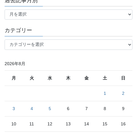
過去記事月別
過
去
記
事
カテゴリー
月
別
カ
テ
ゴ
リ
2026年8月
ー
月
火
水
木
金
土
日
1
2
3
4
5
6
7
8
9
10
11
12
13
14
15
16