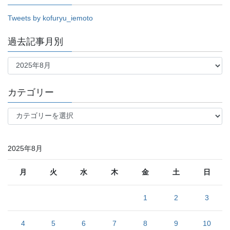
Tweets by kofuryu_iemoto
過去記事月別
過
去
記
事
カテゴリー
月
別
カ
テ
ゴ
リ
2025年8月
ー
月
火
水
木
金
土
日
1
2
3
4
5
6
7
8
9
10