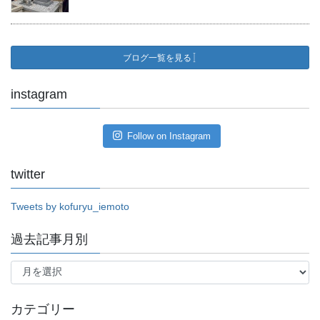
ブログ一覧を見る
instagram
Follow on Instagram
twitter
Tweets by kofuryu_iemoto
過去記事月別
過
去
記
事
カテゴリー
月