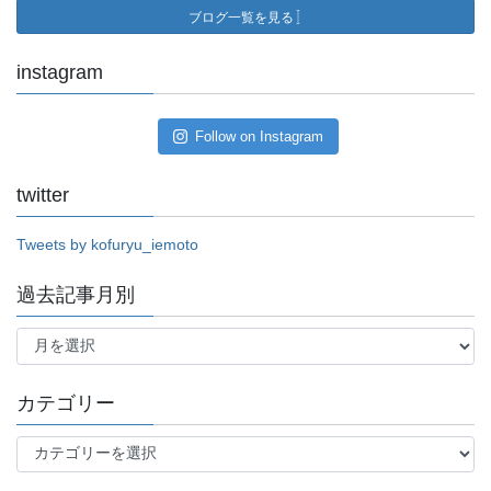
ブログ一覧を見る
instagram
Follow on Instagram
twitter
Tweets by kofuryu_iemoto
過去記事月別
過
去
記
事
カテゴリー
月
別
カ
テ