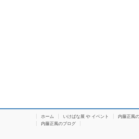
ホーム
いけばな展 や イベント
内藤正風
内藤正風のブログ