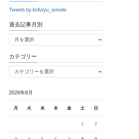
Tweets by kofuryu_iemoto
過去記事月別
過
去
記
カテゴリー
事
月
カ
別
テ
ゴ
リ
2026年8月
ー
月
火
水
木
金
土
日
1
2