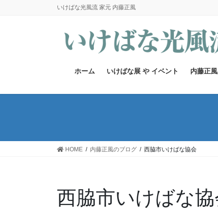
コ
ナ
いけばな光風流 家元 内藤正風
ン
ビ
テ
ゲ
ン
ー
ツ
シ
へ
ョ
ホーム
いけばな展 や イベント
内藤正風
ス
ン
キ
に
ッ
移
プ
動
HOME
内藤正風のブログ
西脇市いけばな協会
西脇市いけばな協