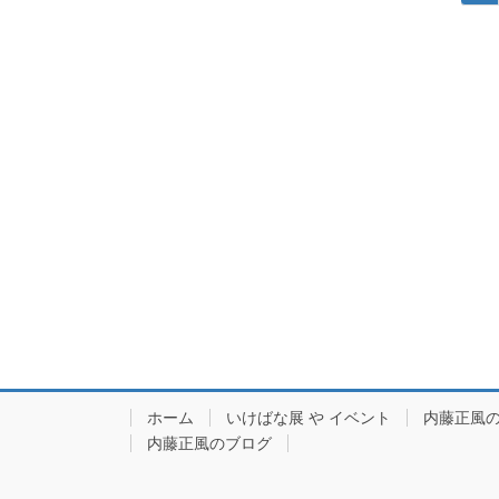
稿
定
ペ
ナ
ー
ビ
ジ
ゲ
ー
シ
ョ
ン
ホーム
いけばな展 や イベント
内藤正風
内藤正風のブログ