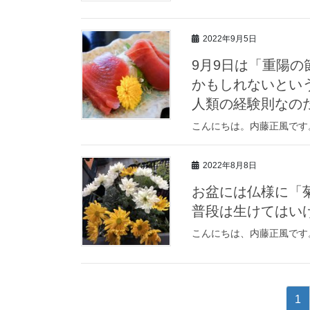
2022年9月5日
9月9日は「重陽
かもしれないとい
人類の経験則なの
こんにちは。内藤正風です
2022年8月8日
お盆には仏様に「
普段は生けてはい
こんにちは、内藤正風です
投
固
1