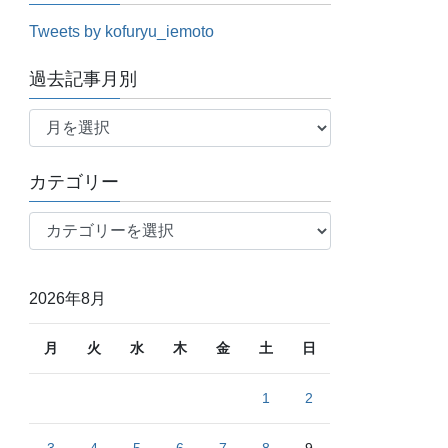
Tweets by kofuryu_iemoto
過去記事月別
過
去
記
カテゴリー
事
月
カ
別
テ
ゴ
リ
2026年8月
ー
月
火
水
木
金
土
日
1
2