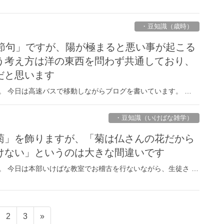
・豆知識（歳時）
の節句」ですが、陽が極まると悪い事が起こる
う考え方は洋の東西を問わず共通しており、
だと思います
。 今日は高速バスで移動しながらブログを書いています。 …
・豆知識（いけばな雑学）
菊」を飾りますが、「菊は仏さんの花だから
けない」というのは大きな間違いです
。 今日は本部いけばな教室でお稽古を行ないながら、生徒さ …
固
固
2
3
»