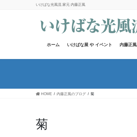
コ
ナ
いけばな光風流 家元 内藤正風
ン
ビ
テ
ゲ
ン
ー
ツ
シ
へ
ョ
ホーム
いけばな展 や イベント
内藤正風
ス
ン
キ
に
ッ
移
プ
動
HOME
内藤正風のブログ
菊
菊