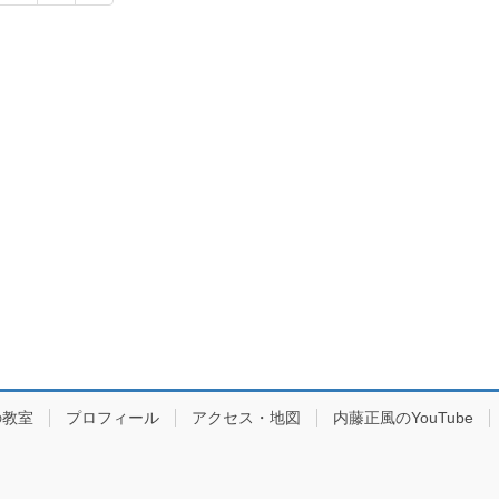
定
定
ペ
ペ
ー
ー
ジ
ジ
の教室
プロフィール
アクセス・地図
内藤正風のYouTube