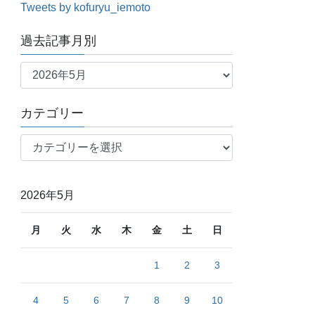
Tweets by kofuryu_iemoto
過去記事月別
過
去
記
カテゴリー
事
月
カ
別
テ
ゴ
リ
2026年5月
ー
月
火
水
木
金
土
日
1
2
3
4
5
6
7
8
9
10