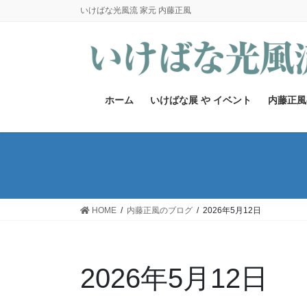
コ
ナ
いけばな光風流 家元 内藤正風
ン
ビ
テ
ゲ
ン
ー
ツ
シ
へ
ョ
ホーム
いけばな展 や イベント
内藤正風
ス
ン
キ
に
ッ
移
プ
動
HOME
内藤正風のブログ
2026年5月12日
2026年5月12日