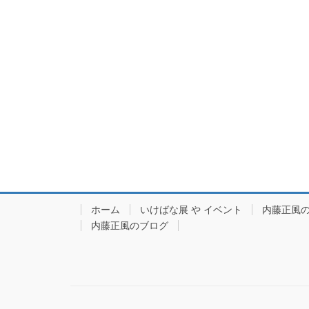
ホーム
いけばな展 や イベント
内藤正風
内藤正風のブログ