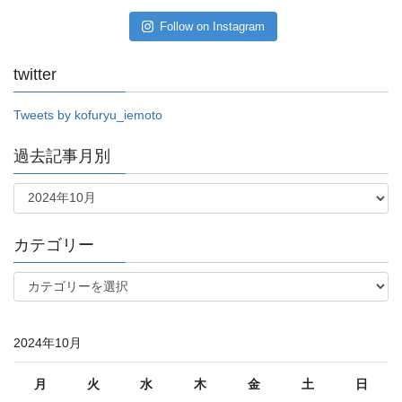
Follow on Instagram
twitter
Tweets by kofuryu_iemoto
過去記事月別
過
去
記
事
カテゴリー
月
別
カ
テ
ゴ
リ
2024年10月
ー
月
火
水
木
金
土
日