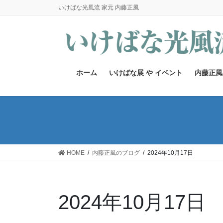
コ
ナ
いけばな光風流 家元 内藤正風
ン
ビ
テ
ゲ
ン
ー
ツ
シ
へ
ョ
ホーム
いけばな展 や イベント
内藤正風
ス
ン
キ
に
ッ
移
プ
動
HOME
内藤正風のブログ
2024年10月17日
2024年10月17日