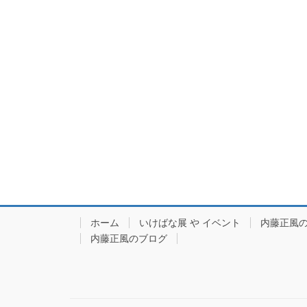
ホーム
いけばな展 や イベント
内藤正風
内藤正風のブログ