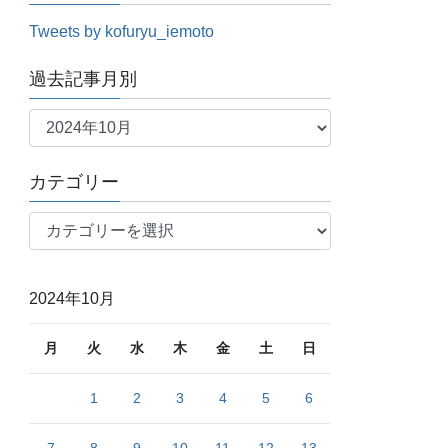
Tweets by kofuryu_iemoto
過去記事月別
過
去
記
カテゴリー
事
月
カ
別
テ
ゴ
リ
2024年10月
ー
月
火
水
木
金
土
日
1
2
3
4
5
6