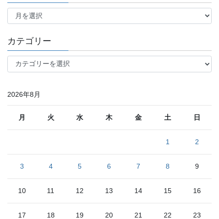
過
去
記
事
カテゴリー
月
別
カ
テ
ゴ
リ
2026年8月
ー
月
火
水
木
金
土
日
1
2
3
4
5
6
7
8
9
10
11
12
13
14
15
16
17
18
19
20
21
22
23