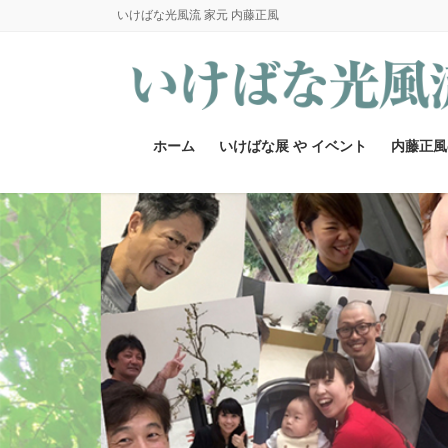
コ
ナ
いけばな光風流 家元 内藤正風
ン
ビ
テ
ゲ
ン
ー
ツ
シ
へ
ョ
ホーム
いけばな展 や イベント
内藤正風
ス
ン
キ
に
ッ
移
プ
動