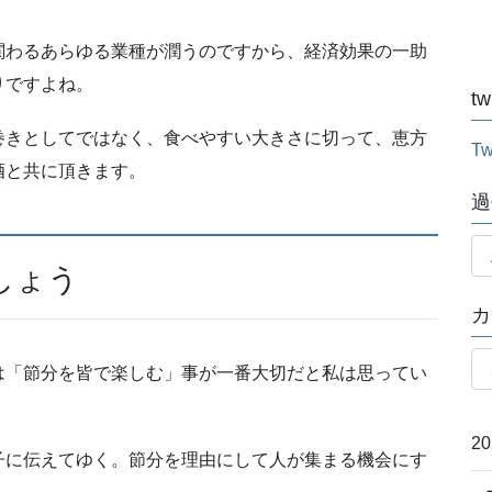
関わるあらゆる業種が潤うのですから、経済効果の一助
りですよね。
tw
巻きとしてではなく、食べやすい大きさに切って、恵方
Tw
酒と共に頂きます。
過
過
去
しょう
記
カ
事
月
カ
別
は「節分を皆で楽しむ」事が一番大切だと私は思ってい
テ
ゴ
リ
2
子に伝えてゆく。節分を理由にして人が集まる機会にす
ー