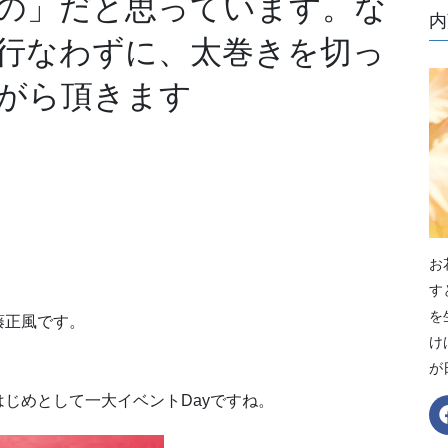
の」だと思っています。な
内
行なわずに、太巻きを切っ
がら頂きます
お
す
を
藤正風です。
け
が
じめとして一大イベントDayですね。