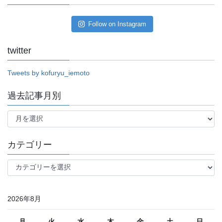
Follow on Instagram
twitter
Tweets by kofuryu_iemoto
過去記事月別
過
去
記
事
カテゴリー
月
別
カ
テ
ゴ
リ
2026年8月
ー
月
火
水
木
金
土
日