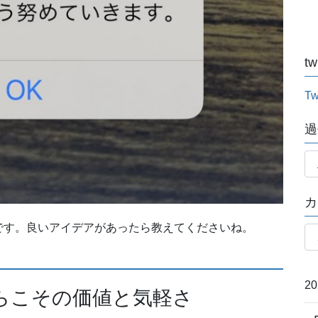
tw
Tw
過
過
去
記
カ
事
月
です。良いアイデアがあったら教えてくださいね。
カ
別
テ
ゴ
リ
2
らこその価値と気軽さ
ー