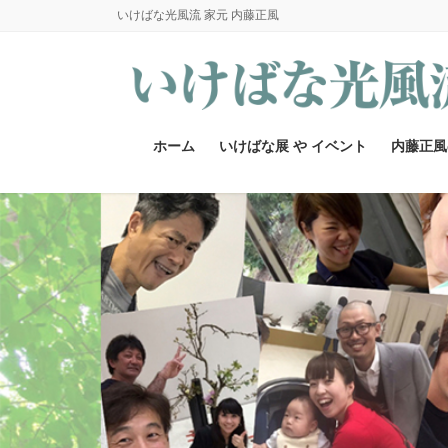
コ
ナ
いけばな光風流 家元 内藤正風
ン
ビ
テ
ゲ
ン
ー
ツ
シ
へ
ョ
ホーム
いけばな展 や イベント
内藤正風
ス
ン
キ
に
ッ
移
プ
動