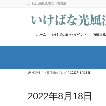
コ
ナ
いけばな光風流 家元 内藤正風
ン
ビ
テ
ゲ
ン
ー
ツ
シ
へ
ョ
ホーム
いけばな展 や イベント
内藤正風
ス
ン
キ
に
ッ
移
プ
動
HOME
内藤正風のブログ
2022年8月18日
2022年8月18日