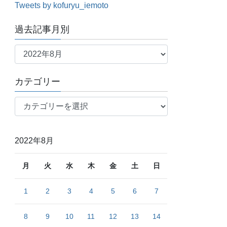
Tweets by kofuryu_iemoto
過去記事月別
過
去
記
カテゴリー
事
月
カ
別
テ
ゴ
リ
2022年8月
ー
月
火
水
木
金
土
日
1
2
3
4
5
6
7
8
9
10
11
12
13
14