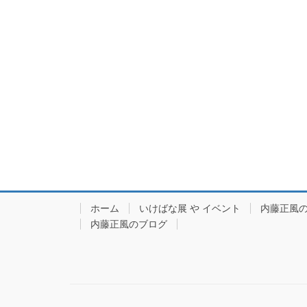
ホーム
いけばな展 や イベント
内藤正風
内藤正風のブログ