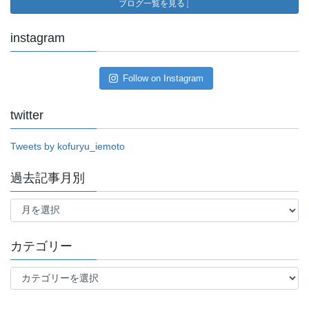
ブログ一覧を見る
instagram
Follow on Instagram
twitter
Tweets by kofuryu_iemoto
過去記事月別
過
去
記
事
カテゴリー
月
別
カ
テ
ゴ