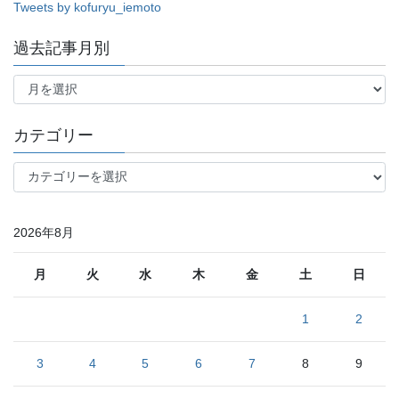
Tweets by kofuryu_iemoto
過去記事月別
過
去
記
事
カテゴリー
月
別
カ
テ
ゴ
リ
2026年8月
ー
月
火
水
木
金
土
日
1
2
3
4
5
6
7
8
9