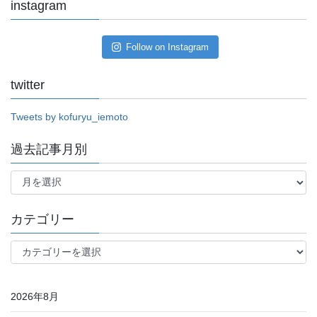
instagram
Follow on Instagram
twitter
Tweets by kofuryu_iemoto
過去記事月別
過
去
記
事
カテゴリー
月
別
カ
テ
ゴ
リ
2026年8月
ー