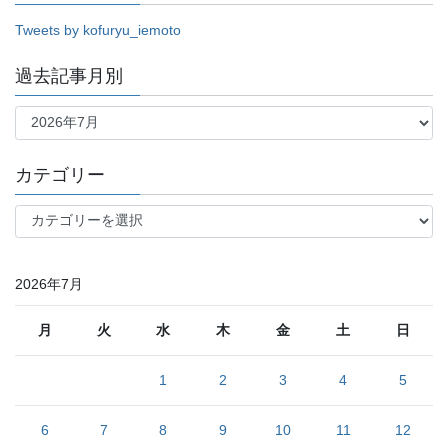
Tweets by kofuryu_iemoto
過去記事月別
過
去
記
事
カテゴリー
月
別
カ
テ
ゴ
リ
2026年7月
ー
月
火
水
木
金
土
日
1
2
3
4
5
6
7
8
9
10
11
12