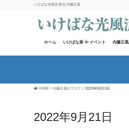
コ
ナ
いけばな光風流 家元 内藤正風
ン
ビ
テ
ゲ
ン
ー
ツ
シ
へ
ョ
ホーム
いけばな展 や イベント
内藤正風
ス
ン
キ
に
ッ
移
プ
動
HOME
内藤正風のブログ
2022年9月21日
2022年9月21日