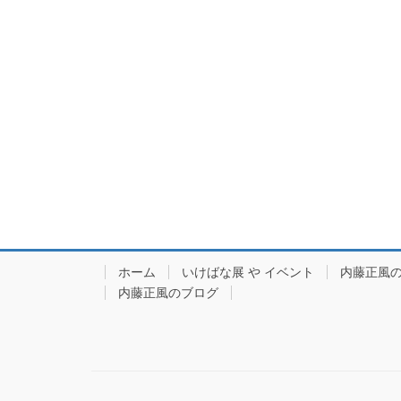
ホーム
いけばな展 や イベント
内藤正風
内藤正風のブログ