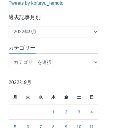
Tweets by kofuryu_iemoto
過去記事月別
過
去
記
カテゴリー
事
月
カ
別
テ
ゴ
リ
2022年9月
ー
月
火
水
木
金
土
日
1
2
3
4
5
6
7
8
9
10
11