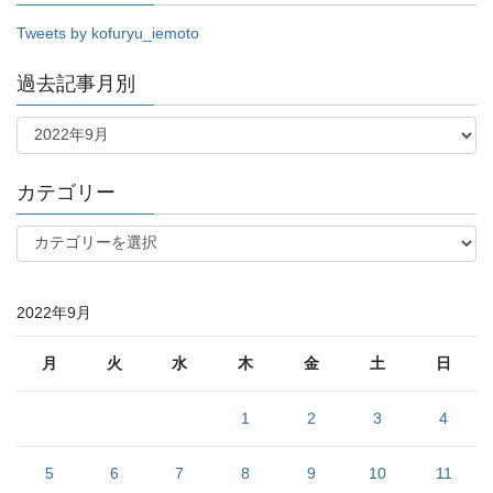
Tweets by kofuryu_iemoto
過去記事月別
過
去
記
事
カテゴリー
月
別
カ
テ
ゴ
リ
2022年9月
ー
月
火
水
木
金
土
日
1
2
3
4
5
6
7
8
9
10
11