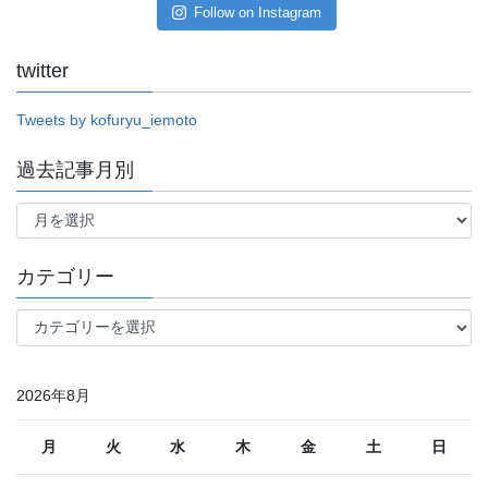
Follow on Instagram
twitter
Tweets by kofuryu_iemoto
過去記事月別
過
去
記
事
カテゴリー
月
別
カ
テ
ゴ
リ
2026年8月
ー
月
火
水
木
金
土
日