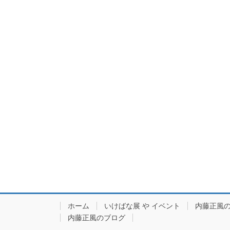
ホーム
いけばな展 や イベント
内藤正風
内藤正風のブログ