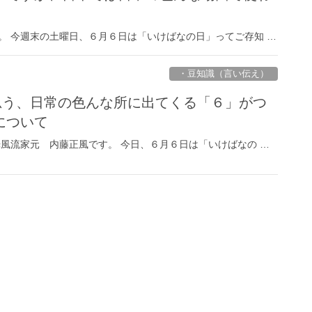
。 今週末の土曜日、６月６日は「いけばなの日」ってご存知 …
・豆知識（言い伝え）
に思う、日常の色んな所に出てくる「６」がつ
について
光風流家元 内藤正風です。 今日、６月６日は「いけばなの …