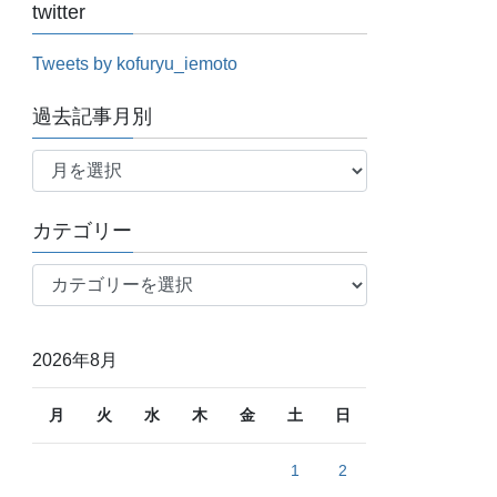
twitter
Tweets by kofuryu_iemoto
過去記事月別
過
去
記
カテゴリー
事
月
カ
別
テ
ゴ
リ
2026年8月
ー
月
火
水
木
金
土
日
1
2