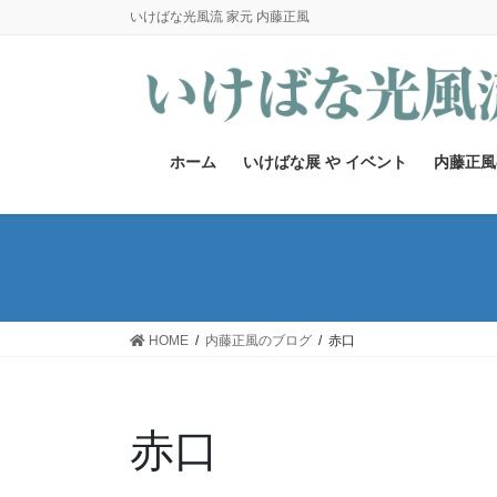
コ
ナ
いけばな光風流 家元 内藤正風
ン
ビ
テ
ゲ
ン
ー
ツ
シ
へ
ョ
ホーム
いけばな展 や イベント
内藤正風
ス
ン
キ
に
ッ
移
プ
動
HOME
内藤正風のブログ
赤口
赤口