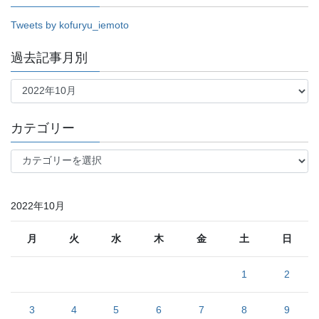
Tweets by kofuryu_iemoto
過去記事月別
過
去
記
事
カテゴリー
月
別
カ
テ
ゴ
リ
2022年10月
ー
月
火
水
木
金
土
日
1
2
3
4
5
6
7
8
9