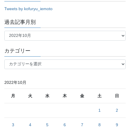
Tweets by kofuryu_iemoto
過去記事月別
過
去
記
事
カテゴリー
月
別
カ
テ
ゴ
リ
2022年10月
ー
月
火
水
木
金
土
日
1
2
3
4
5
6
7
8
9