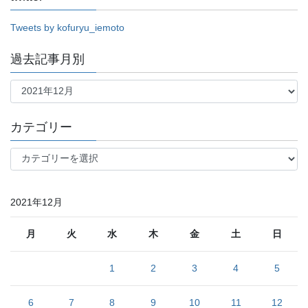
Tweets by kofuryu_iemoto
過去記事月別
過
去
記
事
カテゴリー
月
別
カ
テ
ゴ
リ
2021年12月
ー
月
火
水
木
金
土
日
1
2
3
4
5
6
7
8
9
10
11
12