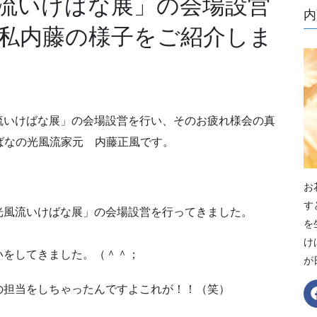
流いけばな展」の会場設営
内
私内藤の様子をご紹介しま
流いけばな展」の会場設営を行い、そのお疲れ様会の真
けばなの光風流家元 内藤正風です。
お
す
光風流いけばな展」の会場設営を行ってきました。
を
け
いをしてきました。（＾＾；
が
の担当をしちゃったんですよこれが！！（笑）