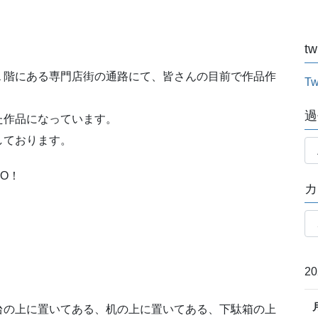
tw
１階にある専門店街の通路にて、皆さんの目前で作品作
Tw
過
た作品になっています。
過
しております。
去
記
O！
カ
事
月
カ
別
テ
ゴ
リ
2
ー
台の上に置いてある、机の上に置いてある、下駄箱の上