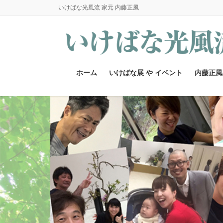
コ
ナ
いけばな光風流 家元 内藤正風
ン
ビ
テ
ゲ
ン
ー
ツ
シ
へ
ョ
ホーム
いけばな展 や イベント
内藤正風
ス
ン
キ
に
ッ
移
プ
動