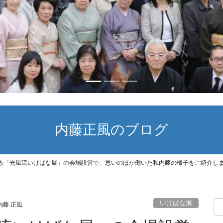
内藤正風のブログ
る「光風流いけばな展」の会場設営で、思いのほか働いた私内藤の様子をご紹介し
いけばな展
内藤 正風