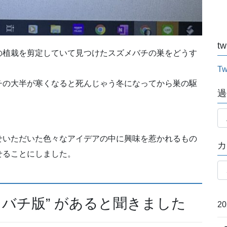
tw
の植栽を剪定していて見つけたスズメバチの巣をどうす
Tw
チの
大半が寒くなると死んじゃう冬になってから巣の駆
過
過
去
記
せいただいた色々なアイデアの中に興味を惹かれるもの
カ
事
せることにしました。
月
カ
別
テ
ゴ
メバチ版” があると聞きました
リ
2
ー