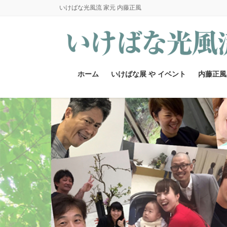
コ
ナ
いけばな光風流 家元 内藤正風
ン
ビ
テ
ゲ
ン
ー
ツ
シ
へ
ョ
ホーム
いけばな展 や イベント
内藤正風
ス
ン
キ
に
ッ
移
プ
動