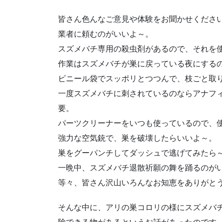
皆さん色んなご意見や体験をお聞かせくださ
業者に頼むのがいいよ～。
スズメバチ専用の殺虫剤があるので、それを
作業はスズメバチが巣に戻っている夜にする
ビニール袋でスッポリとつつんで、枝ごと取
一度スズメバチに刺されているのならアナフ
要。
パーツクリーナーをいつも使っているので、
強力な空気銃で、巣を破壊したらいいよ～。
巣をグーパンチしてダッシュで逃げてみたら
一晩中、スズメバチ退散祈願の舞を踊るのが
等々、皆さん沢山いろんなお知恵をありがと
そんな中に、アリの巣コロリの様にスズメバ