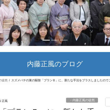
内藤正風のブログ
の徒然
スズメバチの巣の駆除「プランＢ」に、新たな手法をプラスしましたので
・内藤正風の徒然
 正風